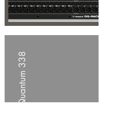
Quantum 338
Nuova console
presentata da DiGiCo.
Motore Quantum e
tanta innovazione: