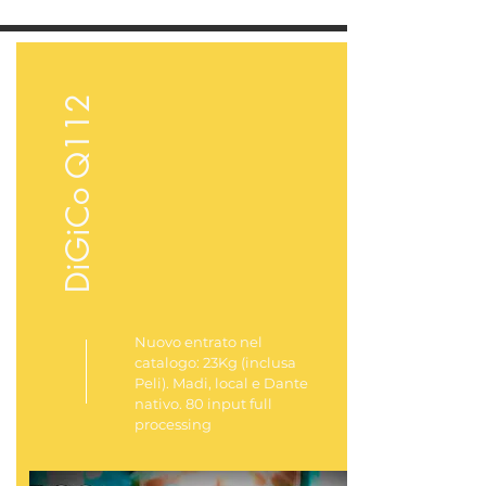
DiGiCo Q112
Nuovo entrato nel
catalogo: 23Kg (inclusa
Peli). Madi, local e Dante
nativo. 80 input full
processing